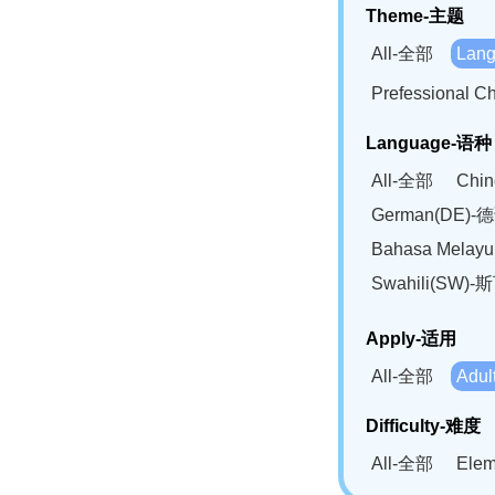
Theme-主题
All-全部
Lan
Prefessional
Language-语种
All-全部
Chi
German(DE)-
Bahasa Mela
Swahili(SW
Apply-适用
All-全部
Adu
Difficulty-难度
All-全部
Ele