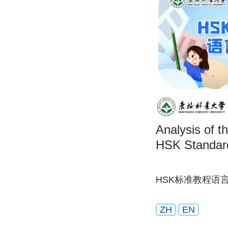
Analysis of t
HSK Standar
HSK标准教程语
ZH
EN