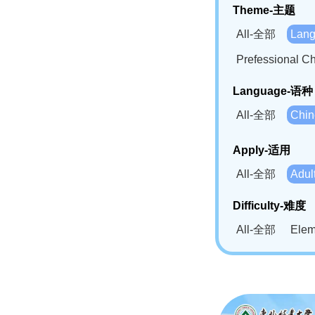
Theme-主题
All-全部
Lan
Prefessional
Language-语种
All-全部
Chi
German(DE)-
Apply-适用
Bahasa Mela
All-全部
Adu
Swahili(SW
Difficulty-难度
All-全部
Ele