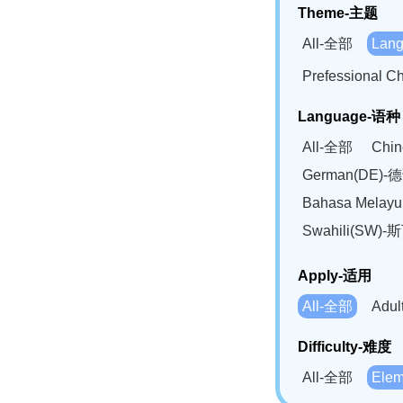
Theme-主题
All-全部
Lan
Prefessional
Language-语种
All-全部
Chi
German(DE)-
Bahasa Mela
Swahili(SW
Apply-适用
All-全部
Adu
Difficulty-难度
All-全部
Ele