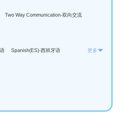
Two Way Communication-双向交流
法语
Spanish(ES)-西班牙语
更多
KO)-韩语
Vietnamese(VI)-越南语
ian(RO)-罗马尼亚语