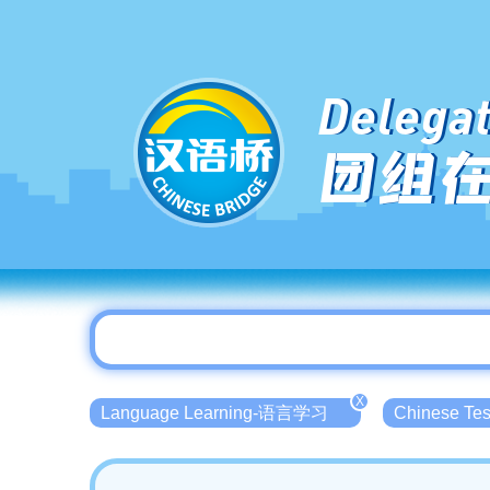
Delegat
团组
X
Language Learning-语言学习
Chinese T