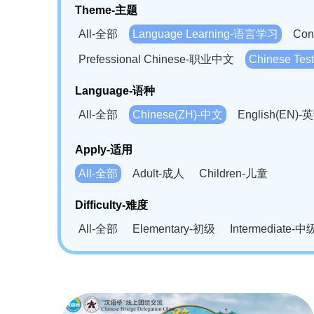
Theme-主题
All-全部
Language Learning-语言学习
Con
Prefessional Chinese-职业中文
Chinese T
Language-语种
All-全部
Chinese(ZH)-中文
English(EN)-
German(DE)-德语
Portuguese(PT)-葡萄牙语
Apply-适用
Bahasa Melayu(MS)-马来语
Laotian(LO)-
All-全部
Adult-成人
Children-儿童
Swahili(SW)-斯瓦西里语
Kampuchea(KH)
Difficulty-难度
All-全部
Elementary-初级
Intermediate-中