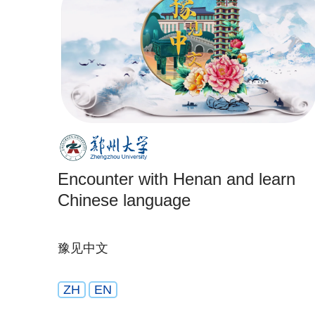
Encounter with Henan and learn
Chinese language
豫见中文
ZH
EN