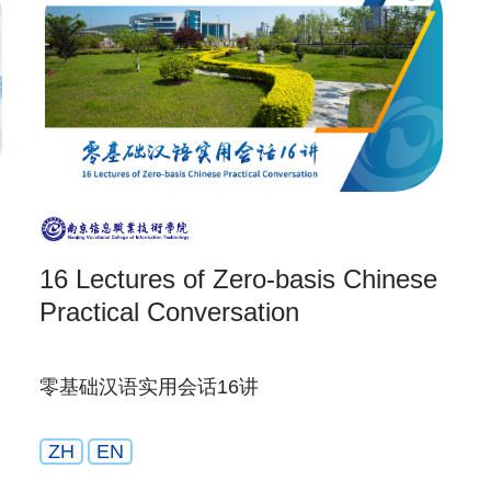
16 Lectures of Zero-basis Chinese
Practical Conversation
零基础汉语实用会话16讲
ZH
EN