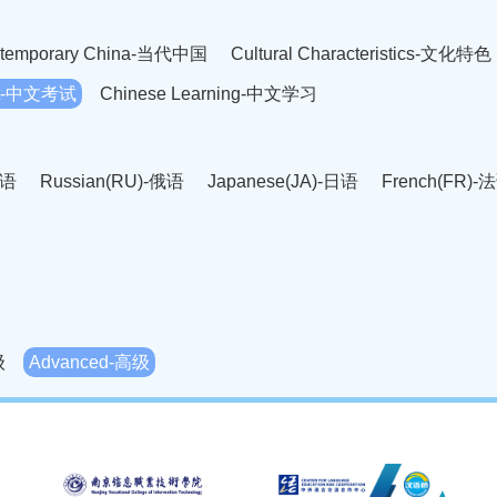
temporary China-当代中国
Cultural Characteristics-文化特色
est-中文考试
Chinese Learning-中文学习
英语
Russian(RU)-俄语
Japanese(JA)-日语
French(FR)-
Thai language(TH)-泰语
Arabic(AR)-阿拉伯语
Korean(
老挝语
Czech(CS)-捷克语
Hungarian(HU)-匈牙利语
Roman
-柬埔寨语
Mongolian(MN)-蒙古语
级
Advanced-高级