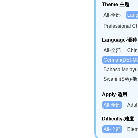
Theme-主题
All-全部
Lan
Prefessional
Language-语种
All-全部
Chi
German(DE)-
Bahasa Mela
Swahili(SW
Apply-适用
All-全部
Adu
Difficulty-难度
All-全部
Ele