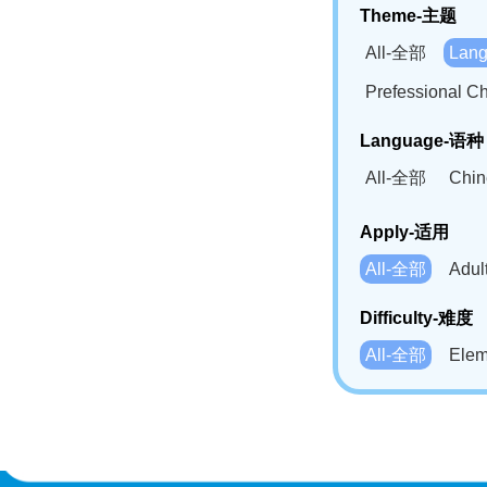
Theme-主题
All-全部
Lan
Prefessional
Language-语种
All-全部
Chi
German(DE)-
Apply-适用
Bahasa Mela
All-全部
Adu
Swahili(SW
Difficulty-难度
All-全部
Ele