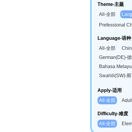
Theme-主题
All-全部
Lan
Prefessional
Language-语种
All-全部
Chi
German(DE)-
Bahasa Mela
Swahili(SW
Apply-适用
All-全部
Adu
Difficulty-难度
All-全部
Ele