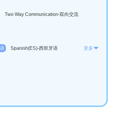
Two Way Communication-双向交流
法语
Spanish(ES)-西班牙语
更多
KO)-韩语
Vietnamese(VI)-越南语
ian(RO)-罗马尼亚语