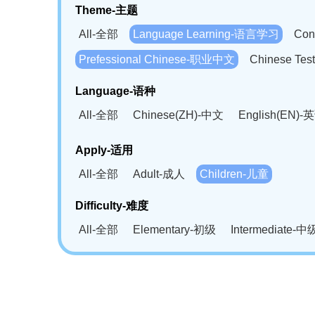
Theme-主题
All-全部
Language Learning-语言学习
Con
Prefessional Chinese-职业中文
Chinese T
Language-语种
All-全部
Chinese(ZH)-中文
English(EN)-
German(DE)-德语
Portuguese(PT)-葡萄牙语
Apply-适用
Bahasa Melayu(MS)-马来语
Laotian(LO)-
All-全部
Adult-成人
Children-儿童
Swahili(SW)-斯瓦西里语
Kampuchea(KH)
Difficulty-难度
All-全部
Elementary-初级
Intermediate-中