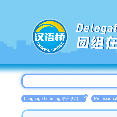
Delegat
团组
X
Language Learning-语言学习
Prefessio