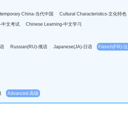
temporary China-当代中国
Cultural Characteristics-文化特色
est-中文考试
Chinese Learning-中文学习
英语
Russian(RU)-俄语
Japanese(JA)-日语
French(FR)-
Thai language(TH)-泰语
Arabic(AR)-阿拉伯语
Korean(
老挝语
Czech(CS)-捷克语
Hungarian(HU)-匈牙利语
Roman
-柬埔寨语
Mongolian(MN)-蒙古语
级
Advanced-高级