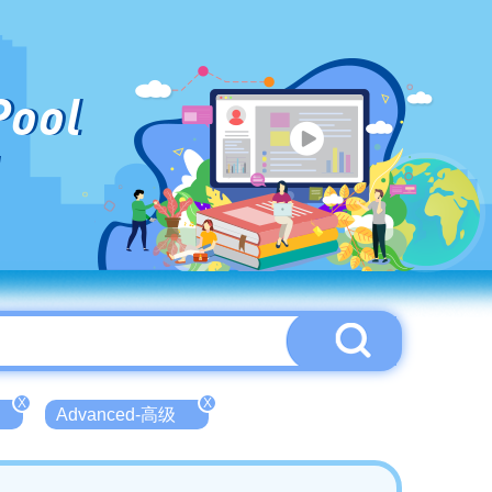
Pool
X
X
Advanced-高级