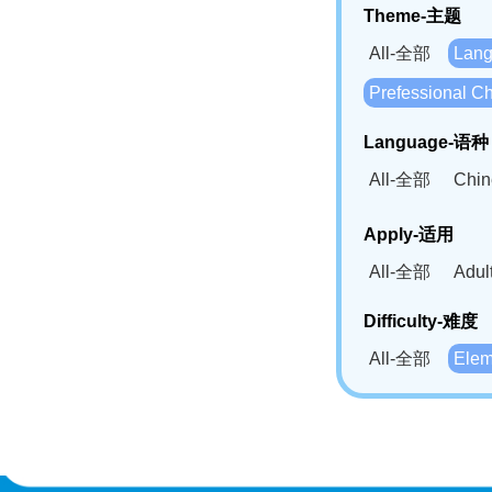
Theme-主题
All-全部
Lan
Prefessional
Language-语种
All-全部
Chi
German(DE)-
Apply-适用
Bahasa Mela
All-全部
Adu
Swahili(SW
Difficulty-难度
All-全部
Ele