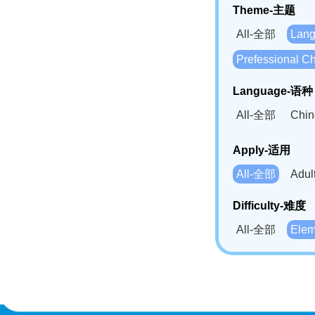
Theme-主题
All-全部
Lan
Prefessional
Language-语种
All-全部
Chi
German(DE)-
Apply-适用
Bahasa Mela
All-全部
Adu
Swahili(SW
Difficulty-难度
All-全部
Ele