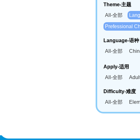
Theme-主题
All-全部
Lan
Prefessional
Language-语种
All-全部
Chi
German(DE)-
Apply-适用
Bahasa Mela
All-全部
Adu
Swahili(SW
Difficulty-难度
All-全部
Ele