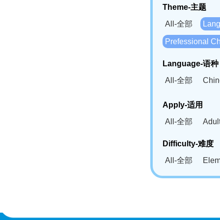
Theme-主题
All-全部
Lan
Prefessional
Language-语种
All-全部
Chi
German(DE)-
Apply-适用
Bahasa Mela
All-全部
Adu
Swahili(SW
Difficulty-难度
All-全部
Ele