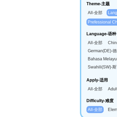
Theme-主题
All-全部
Lan
Prefessional
Language-语种
All-全部
Chi
German(DE)-
Bahasa Mela
Swahili(SW
Apply-适用
All-全部
Adu
Difficulty-难度
All-全部
Ele