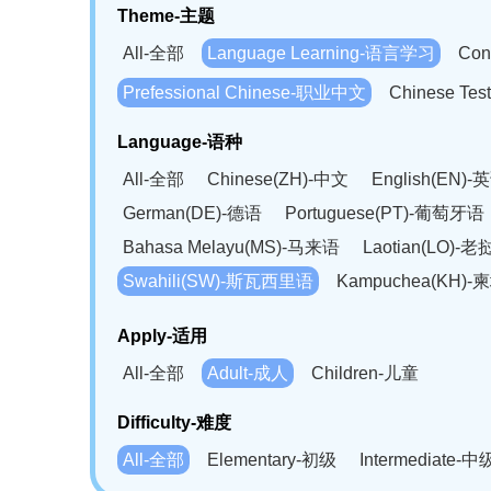
Theme-主题
All-全部
Language Learning-语言学习
Con
Prefessional Chinese-职业中文
Chinese T
Language-语种
All-全部
Chinese(ZH)-中文
English(EN)-
German(DE)-德语
Portuguese(PT)-葡萄牙语
Bahasa Melayu(MS)-马来语
Laotian(LO)-
Swahili(SW)-斯瓦西里语
Kampuchea(KH)
Apply-适用
All-全部
Adult-成人
Children-儿童
Difficulty-难度
All-全部
Elementary-初级
Intermediate-中