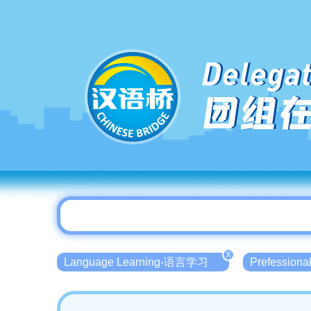
Delegat
团组
X
Language Learning-语言学习
Prefessio