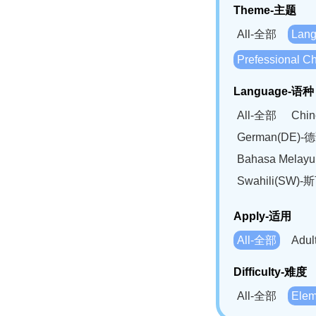
Theme-主题
All-全部
Lan
Prefessional
Language-语种
All-全部
Chi
German(DE)-
Bahasa Mela
Swahili(SW
Apply-适用
All-全部
Adu
Difficulty-难度
All-全部
Ele