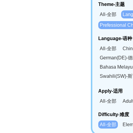
Theme-主题
All-全部
Lan
Prefessional
Language-语种
All-全部
Chi
German(DE)-
Bahasa Mela
Swahili(SW
Apply-适用
All-全部
Adu
Difficulty-难度
All-全部
Ele