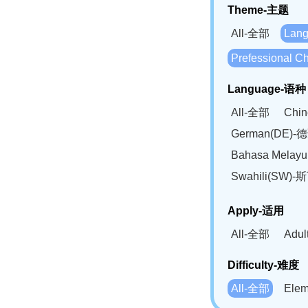
Theme-主题
All-全部
Lan
Prefessional
Language-语种
All-全部
Chi
German(DE)-
Bahasa Mela
Swahili(SW
Apply-适用
All-全部
Adu
Difficulty-难度
All-全部
Ele