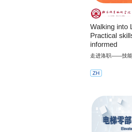
Walking into 
Practical skill
informed
走进洛职——技
ZH