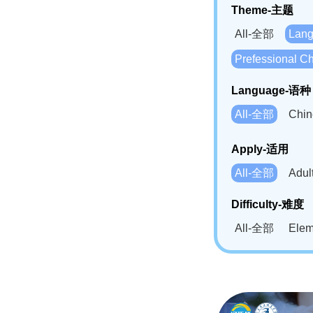
Theme-主题
All-全部
Lan
Prefessional
Language-语种
All-全部
Chi
German(DE)-
Apply-适用
Bahasa Mela
All-全部
Adu
Swahili(SW
Difficulty-难度
All-全部
Ele