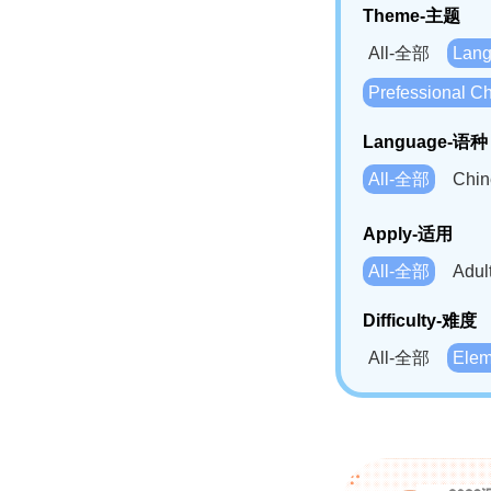
Theme-主题
All-全部
Lan
Prefessional
Language-语种
All-全部
Chi
German(DE)-
Apply-适用
Bahasa Mela
All-全部
Adu
Swahili(SW
Difficulty-难度
All-全部
Ele