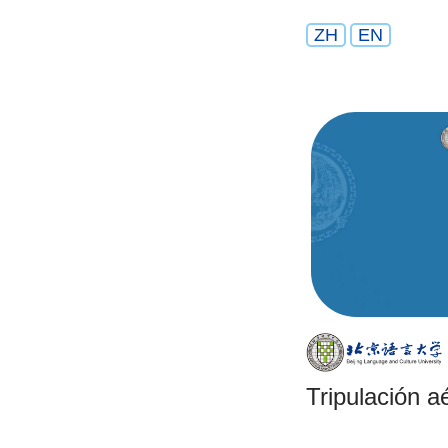
ZH
EN
Tripulación a