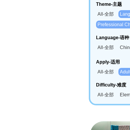
Theme-主题
All-全部
Lan
Prefessional
Language-语种
All-全部
Chi
German(DE)-
Apply-适用
Bahasa Mela
All-全部
Adu
Swahili(SW
Difficulty-难度
All-全部
Ele