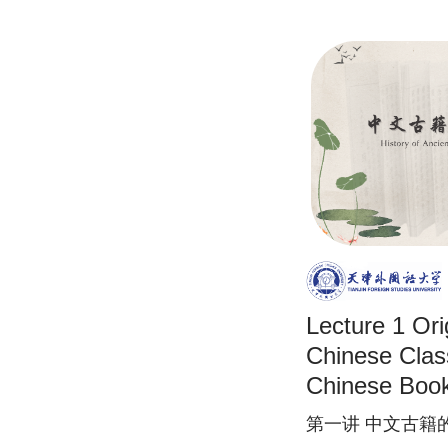
Lecture 1 Ori
Chinese Class
Chinese Book
第一讲 中文古籍