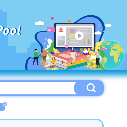
Pool
X