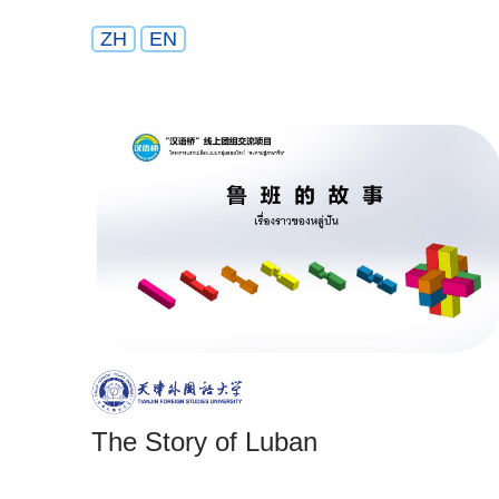
ZH
EN
The Story of Luban