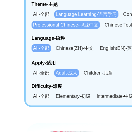
Theme-主题
All-全部
Language Learning-语言学习
Con
Prefessional Chinese-职业中文
Chinese T
Language-语种
All-全部
Chinese(ZH)-中文
English(EN)-
German(DE)-德语
Portuguese(PT)-葡萄牙语
Apply-适用
Bahasa Melayu(MS)-马来语
Laotian(LO)-
All-全部
Adult-成人
Children-儿童
Swahili(SW)-斯瓦西里语
Kampuchea(KH)
Difficulty-难度
All-全部
Elementary-初级
Intermediate-中