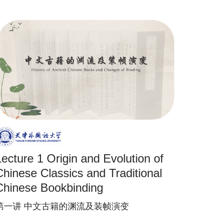
Lecture 1 Origin and Evolution of
Chinese Classics and Traditional
Chinese Bookbinding
第一讲 中文古籍的渊流及装帧演变