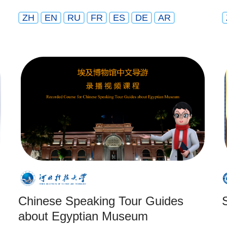
ZH
EN
RU
FR
ES
DE
AR
Chinese Speaking Tour Guides
about Egyptian Museum