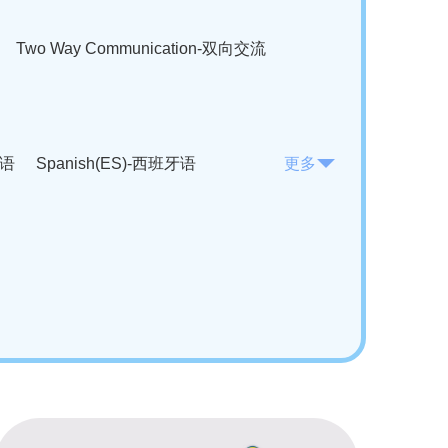
Two Way Communication-双向交流
法语
Spanish(ES)-西班牙语
更多
KO)-韩语
Vietnamese(VI)-越南语
ian(RO)-罗马尼亚语