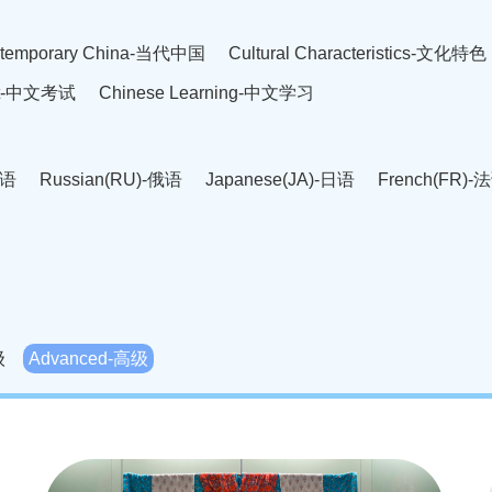
temporary China-当代中国
Cultural Characteristics-文化特色
est-中文考试
Chinese Learning-中文学习
英语
Russian(RU)-俄语
Japanese(JA)-日语
French(FR)-
Thai language(TH)-泰语
Arabic(AR)-阿拉伯语
Korean(
老挝语
Czech(CS)-捷克语
Hungarian(HU)-匈牙利语
Roman
-柬埔寨语
Mongolian(MN)-蒙古语
级
Advanced-高级