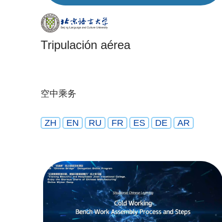
Tripulación aérea
空中乘务
ZH
EN
RU
FR
ES
DE
AR