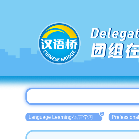
Delegat
团组
X
Language Learning-语言学习
Prefessio