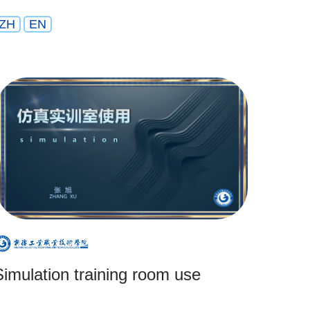
ZH
EN
Simulation training room use