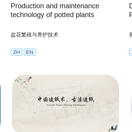
Production and maintenance
technology of potted plants
盆花繁殖与养护技术
ZH
EN