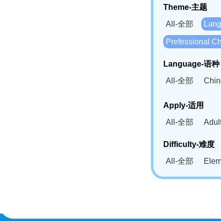
Theme-主题
All-全部
Lan
Prefessional
Language-语种
All-全部
Chi
German(DE)-
Apply-适用
Bahasa Mela
All-全部
Adu
Swahili(SW
Difficulty-难度
All-全部
Ele