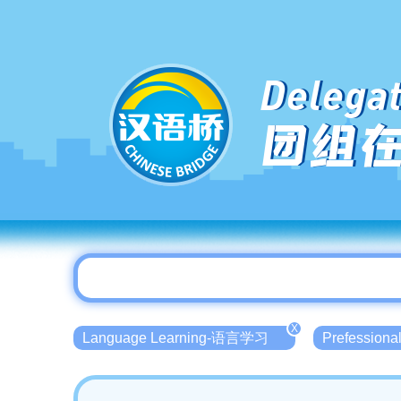
Delegat
团组
X
Language Learning-语言学习
Prefessio