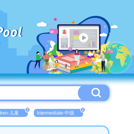
Pool
X
X
ldren-儿童
Intermediate-中级