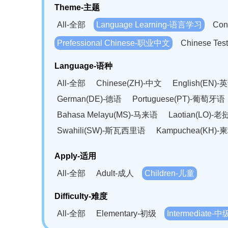
Theme-主题
All-全部
Language Learning-语言学习
Con
Prefessional Chinese-职业中文
Chinese T
Language-语种
All-全部
Chinese(ZH)-中文
English(EN)-
German(DE)-德语
Portuguese(PT)-葡萄牙语
Bahasa Melayu(MS)-马来语
Laotian(LO)-
Swahili(SW)-斯瓦西里语
Kampuchea(KH)
Apply-适用
All-全部
Adult-成人
Children-儿童
Difficulty-难度
All-全部
Elementary-初级
Intermediate-中