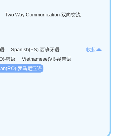
Two Way Communication-双向交流
法语
Spanish(ES)-西班牙语
收起
KO)-韩语
Vietnamese(VI)-越南语
ian(RO)-罗马尼亚语