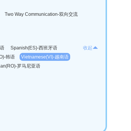
Two Way Communication-双向交流
法语
Spanish(ES)-西班牙语
收起
KO)-韩语
Vietnamese(VI)-越南语
ian(RO)-罗马尼亚语