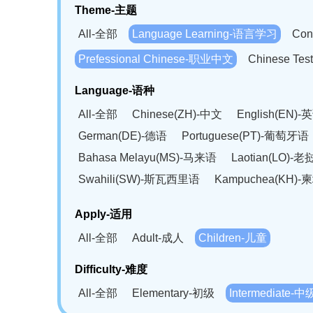
Theme-主题
All-全部
Language Learning-语言学习
Con
Prefessional Chinese-职业中文
Chinese T
Language-语种
All-全部
Chinese(ZH)-中文
English(EN)-
German(DE)-德语
Portuguese(PT)-葡萄牙语
Bahasa Melayu(MS)-马来语
Laotian(LO)-
Swahili(SW)-斯瓦西里语
Kampuchea(KH)
Apply-适用
All-全部
Adult-成人
Children-儿童
Difficulty-难度
All-全部
Elementary-初级
Intermediate-中