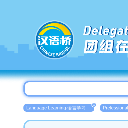
Delegat
团组
X
Language Learning-语言学习
Prefessio