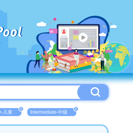
Pool
X
X
en-儿童
Intermediate-中级