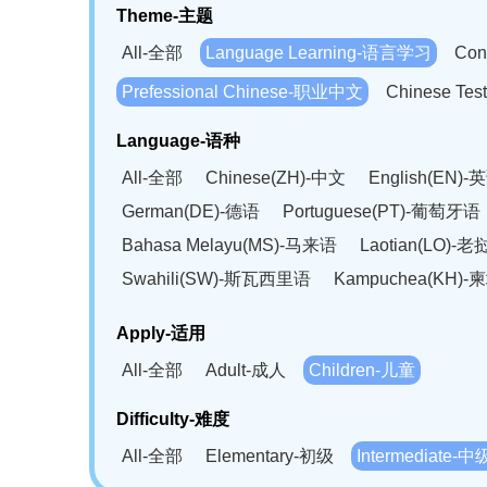
Theme-主题
All-全部
Language Learning-语言学习
Con
Prefessional Chinese-职业中文
Chinese T
Language-语种
All-全部
Chinese(ZH)-中文
English(EN)-
German(DE)-德语
Portuguese(PT)-葡萄牙语
Bahasa Melayu(MS)-马来语
Laotian(LO)-
Swahili(SW)-斯瓦西里语
Kampuchea(KH)
Apply-适用
All-全部
Adult-成人
Children-儿童
Difficulty-难度
All-全部
Elementary-初级
Intermediate-中