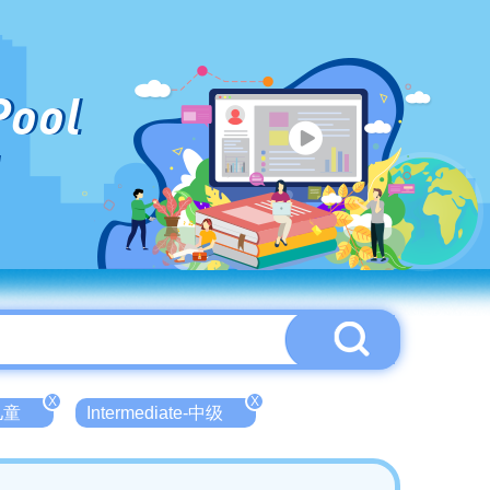
Pool
X
X
-儿童
Intermediate-中级