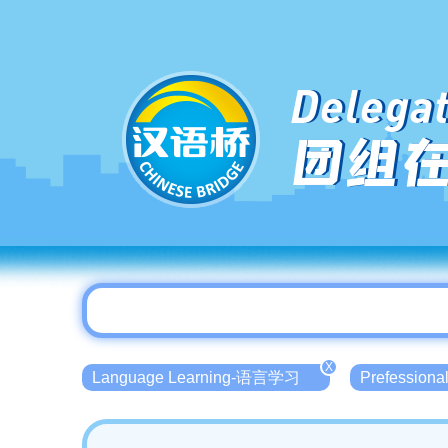
Delegat
团组
X
Language Learning-语言学习
Prefessio