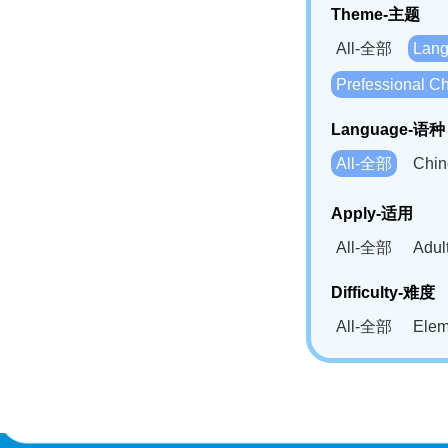
Theme-主题
All-全部
Lan
Prefessional
Language-语种
All-全部
Chi
German(DE)-
Apply-适用
Bahasa Mela
All-全部
Adu
Swahili(SW
Difficulty-难度
All-全部
Ele