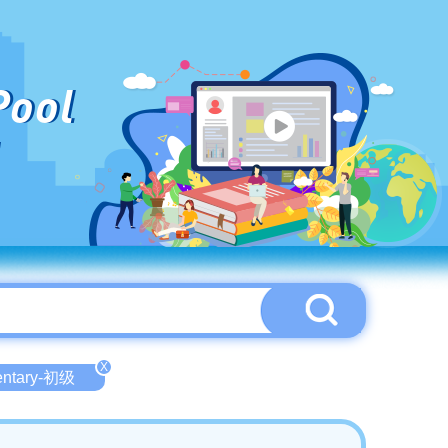
Pool
X
entary-初级