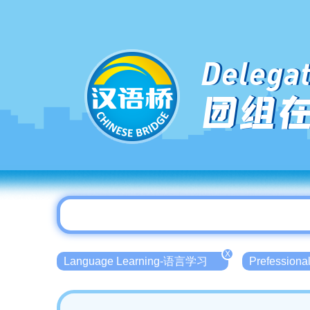
Delegat
团组
X
Language Learning-语言学习
Prefessio