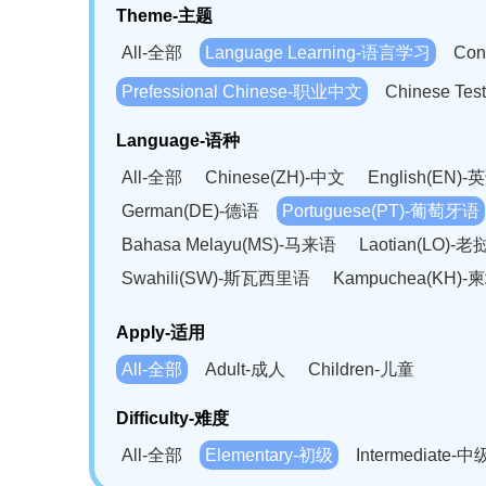
Theme-主题
All-全部
Language Learning-语言学习
Con
Prefessional Chinese-职业中文
Chinese T
Language-语种
All-全部
Chinese(ZH)-中文
English(EN)-
German(DE)-德语
Portuguese(PT)-葡萄牙语
Bahasa Melayu(MS)-马来语
Laotian(LO)-
Swahili(SW)-斯瓦西里语
Kampuchea(KH)
Apply-适用
All-全部
Adult-成人
Children-儿童
Difficulty-难度
All-全部
Elementary-初级
Intermediate-中