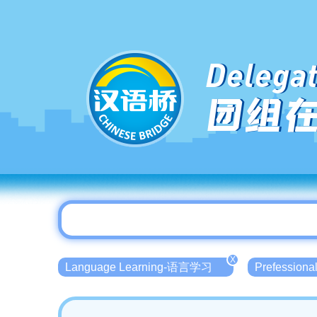
Delegat
团组
X
Language Learning-语言学习
Prefessio