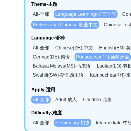
Theme-主题
All-全部
Language Learning-语言学习
Con
Prefessional Chinese-职业中文
Chinese T
Language-语种
All-全部
Chinese(ZH)-中文
English(EN)-
German(DE)-德语
Portuguese(PT)-葡萄牙语
Bahasa Melayu(MS)-马来语
Laotian(LO)-
Swahili(SW)-斯瓦西里语
Kampuchea(KH)
Apply-适用
All-全部
Adult-成人
Children-儿童
Difficulty-难度
All-全部
Elementary-初级
Intermediate-中