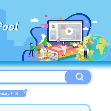
Pool
X
entary-初级