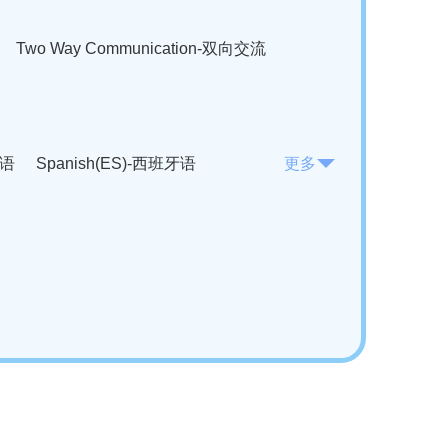
Two Way Communication-双向交流
法语
Spanish(ES)-西班牙语
更多
KO)-韩语
Vietnamese(VI)-越南语
ian(RO)-罗马尼亚语