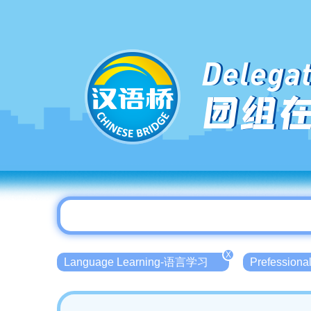
Delegat
团组
X
Language Learning-语言学习
Prefessio