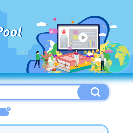
Pool
X