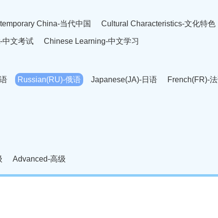
temporary China-当代中国
Cultural Characteristics-文化特色
est-中文考试
Chinese Learning-中文学习
英语
Russian(RU)-俄语
Japanese(JA)-日语
French(FR)-
Thai language(TH)-泰语
Arabic(AR)-阿拉伯语
Korean(
老挝语
Czech(CS)-捷克语
Hungarian(HU)-匈牙利语
Roman
-柬埔寨语
Mongolian(MN)-蒙古语
级
Advanced-高级