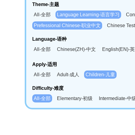
Theme-主题
All-全部
Language Learning-语言学习
Con
Prefessional Chinese-职业中文
Chinese T
Language-语种
All-全部
Chinese(ZH)-中文
English(EN)-
German(DE)-德语
Portuguese(PT)-葡萄牙语
Apply-适用
Bahasa Melayu(MS)-马来语
Laotian(LO)-
All-全部
Adult-成人
Children-儿童
Swahili(SW)-斯瓦西里语
Kampuchea(KH)
Difficulty-难度
All-全部
Elementary-初级
Intermediate-中