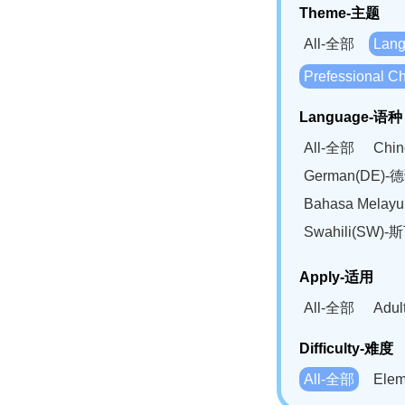
Theme-主题
All-全部
Lan
Prefessional
Language-语种
All-全部
Chi
German(DE)-
Bahasa Mela
Swahili(SW
Apply-适用
All-全部
Adu
Difficulty-难度
All-全部
Ele