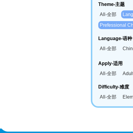
Theme-主题
All-全部
Lan
Prefessional
Language-语种
All-全部
Chi
German(DE)-
Apply-适用
Bahasa Mela
All-全部
Adu
Swahili(SW
Difficulty-难度
All-全部
Ele