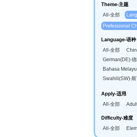
Theme-主题
All-全部
Lan
Prefessional
Language-语种
All-全部
Chi
German(DE)-
Bahasa Mela
Swahili(SW
Apply-适用
All-全部
Adu
Difficulty-难度
All-全部
Ele