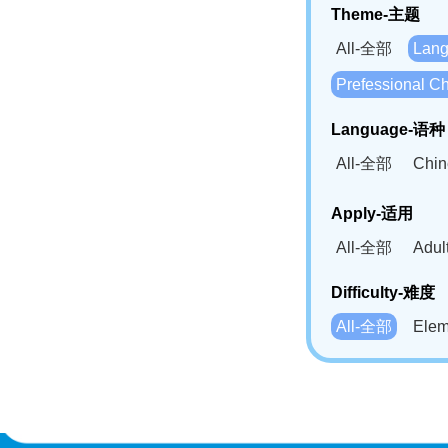
Theme-主题
All-全部
Lan
Prefessional
Language-语种
All-全部
Chi
German(DE)-
Apply-适用
Bahasa Mela
All-全部
Adu
Swahili(SW
Difficulty-难度
All-全部
Ele