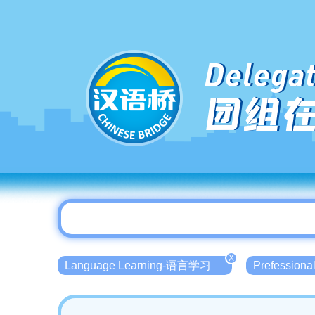
Delegat
团组
X
Language Learning-语言学习
Prefessio