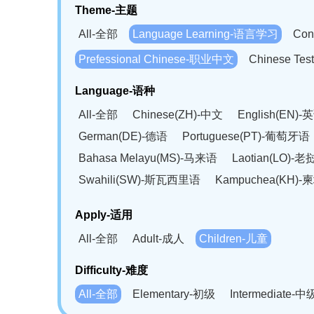
Theme-主题
All-全部
Language Learning-语言学习
Con
Prefessional Chinese-职业中文
Chinese T
Language-语种
All-全部
Chinese(ZH)-中文
English(EN)-
German(DE)-德语
Portuguese(PT)-葡萄牙语
Bahasa Melayu(MS)-马来语
Laotian(LO)-
Swahili(SW)-斯瓦西里语
Kampuchea(KH)
Apply-适用
All-全部
Adult-成人
Children-儿童
Difficulty-难度
All-全部
Elementary-初级
Intermediate-中