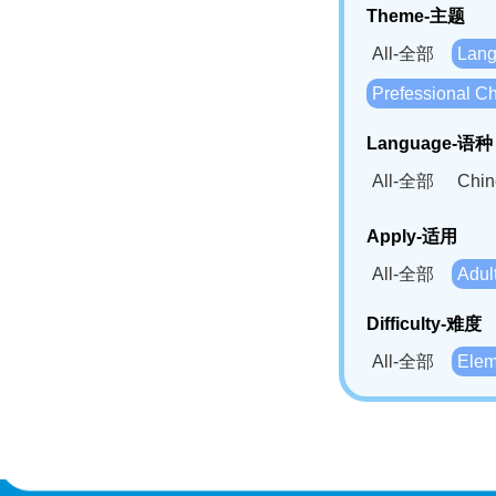
Theme-主题
All-全部
Lan
Prefessional
Language-语种
All-全部
Chi
German(DE)-
Apply-适用
Bahasa Mela
All-全部
Adu
Swahili(SW
Difficulty-难度
All-全部
Ele