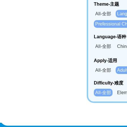
Theme-主题
All-全部
Lan
Prefessional
Language-语种
All-全部
Chi
German(DE)-
Apply-适用
Bahasa Mela
All-全部
Adu
Swahili(SW
Difficulty-难度
All-全部
Ele