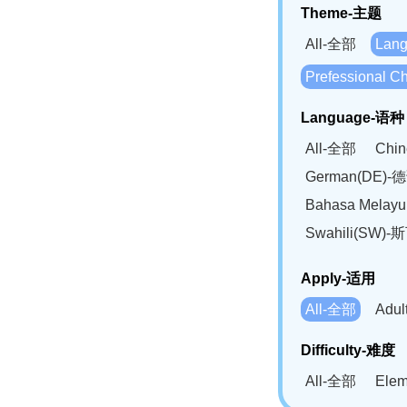
Theme-主题
All-全部
Lan
Prefessional
Language-语种
All-全部
Chi
German(DE)-
Bahasa Mela
Swahili(SW
Apply-适用
All-全部
Adu
Difficulty-难度
All-全部
Ele