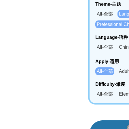
Theme-主题
All-全部
Lan
Prefessional
Language-语种
All-全部
Chi
German(DE)-
Apply-适用
Bahasa Mela
All-全部
Adu
Swahili(SW
Difficulty-难度
All-全部
Ele