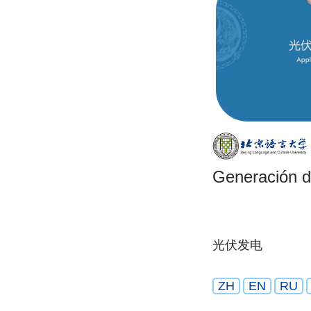
Generación de
光伏发电
ZH
EN
RU