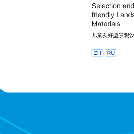
Selection and
friendly Lan
Materials
儿童友好型景观
ZH
RU