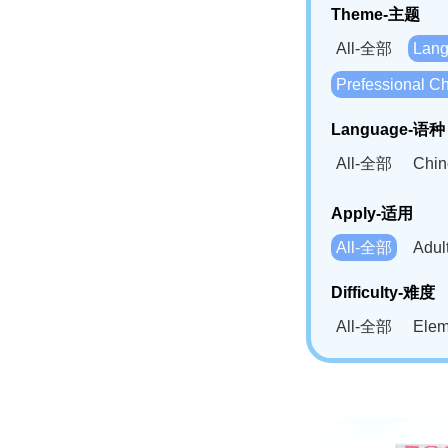
Theme-主题
All-全部
Lan
Prefessional
Language-语种
All-全部
Chi
German(DE)-
Apply-适用
Bahasa Mela
All-全部
Adu
Swahili(SW
Difficulty-难度
All-全部
Ele