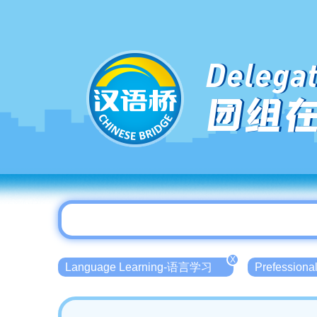
Delegat
团组
X
Language Learning-语言学习
Prefessio