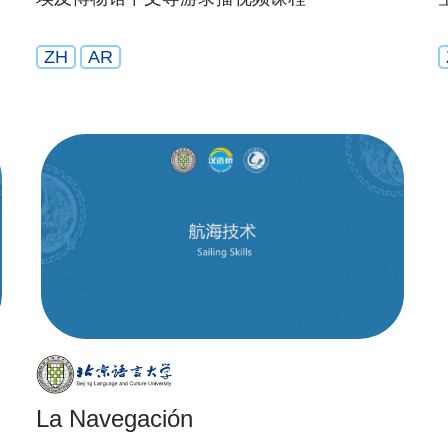
ZH
AR
La Navegación