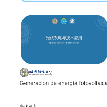
Generación de energía fotovoltaic
光伏发电