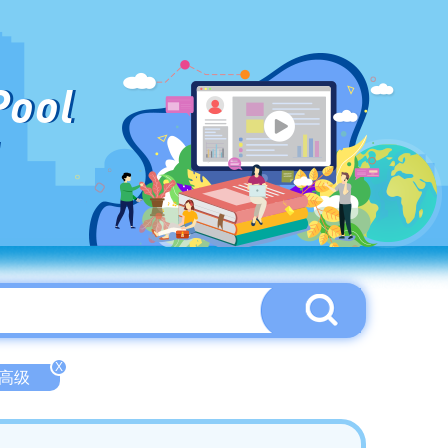
Pool
X
d-高级