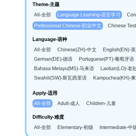
Theme-主题
All-全部
Language Learning-语言学习
Con
Prefessional Chinese-职业中文
Chinese T
Language-语种
All-全部
Chinese(ZH)-中文
English(EN)-
German(DE)-德语
Portuguese(PT)-葡萄牙语
Bahasa Melayu(MS)-马来语
Laotian(LO)-
Swahili(SW)-斯瓦西里语
Kampuchea(KH)
Apply-适用
All-全部
Adult-成人
Children-儿童
Difficulty-难度
All-全部
Elementary-初级
Intermediate-中