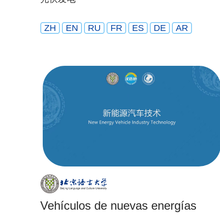
ZH
EN
RU
FR
ES
DE
AR
Vehículos de nuevas energías