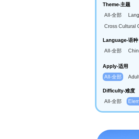
Theme-主题
All-全部
Lan
Cross Cultur
Language-语种
All-全部
Chi
German(DE)-
Apply-适用
Bahasa Mela
All-全部
Adu
Swahili(SW
Difficulty-难度
All-全部
Ele