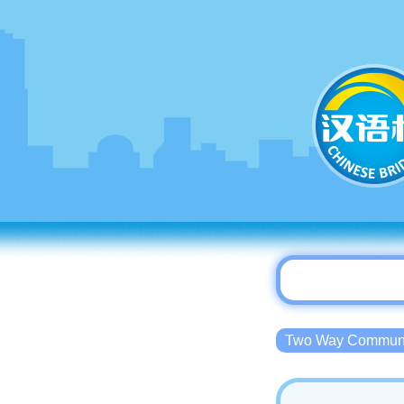
Two Way Commu