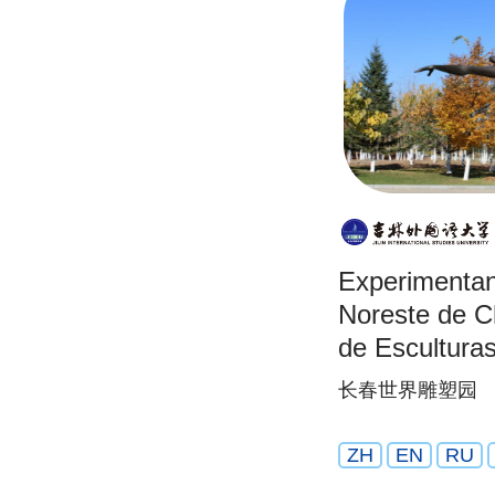
Experimentand
Noreste de C
de Escultura
长春世界雕塑园
ZH
EN
RU