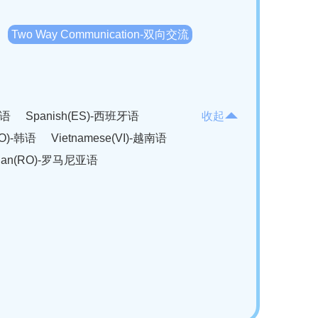
Two Way Communication-双向交流
法语
Spanish(ES)-西班牙语
收起
KO)-韩语
Vietnamese(VI)-越南语
ian(RO)-罗马尼亚语