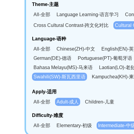
Theme-主题
All-全部
Language Learning-语言学习
Con
Cross Cultural Contrast-跨文化对比
Cultura
Language-语种
All-全部
Chinese(ZH)-中文
English(EN)-
German(DE)-德语
Portuguese(PT)-葡萄牙语
Bahasa Melayu(MS)-马来语
Laotian(LO)-
Swahili(SW)-斯瓦西里语
Kampuchea(KH)
Apply-适用
All-全部
Adult-成人
Children-儿童
Difficulty-难度
All-全部
Elementary-初级
Intermediate-中