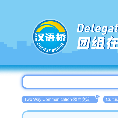
Delegat
团组
X
Two Way Communication-双向交流
Cultu