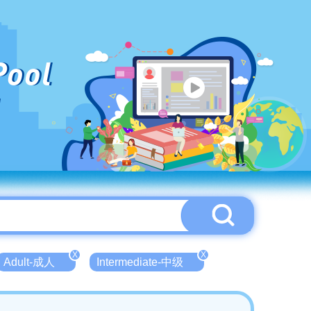
Pool
X
X
Adult-成人
Intermediate-中级