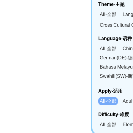
Theme-主题
All-全部
Lan
Cross Cultur
Language-语种
All-全部
Chi
German(DE)-
Bahasa Mela
Swahili(SW
Apply-适用
All-全部
Adu
Difficulty-难度
All-全部
Ele