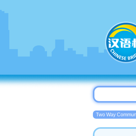
Two Way Commu