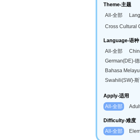
Theme-主题
All-全部
Lan
Cross Cultur
Language-语种
All-全部
Chi
German(DE)-
Bahasa Mela
Swahili(SW
Apply-适用
All-全部
Adu
Difficulty-难度
All-全部
Ele