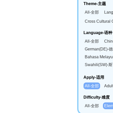
Theme-主题
All-全部
Lan
Cross Cultur
Language-语种
All-全部
Chi
German(DE)-
Bahasa Mela
Swahili(SW
Apply-适用
All-全部
Adu
Difficulty-难度
All-全部
Ele