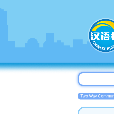
Two Way Commu