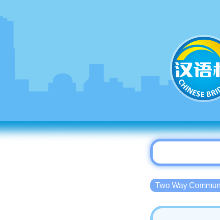
Two Way Commu