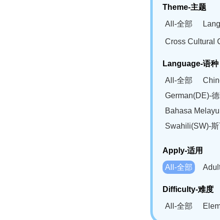
Theme-主题
All-全部
Lan
Cross Cultur
Language-语种
All-全部
Chi
German(DE)-
Bahasa Mela
Swahili(SW
Apply-适用
All-全部
Adu
Difficulty-难度
All-全部
Ele