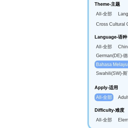
Theme-主题
All-全部
Lan
Cross Cultur
Language-语种
All-全部
Chi
German(DE)-
Bahasa Mela
Swahili(SW
Apply-适用
All-全部
Adu
Difficulty-难度
All-全部
Ele