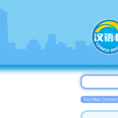
Two Way Commu