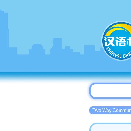
Two Way Commu