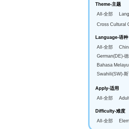
Theme-主题
All-全部
Lan
Cross Cultur
Language-语种
All-全部
Chi
German(DE)-
Bahasa Mela
Swahili(SW
Apply-适用
All-全部
Adu
Difficulty-难度
All-全部
Ele