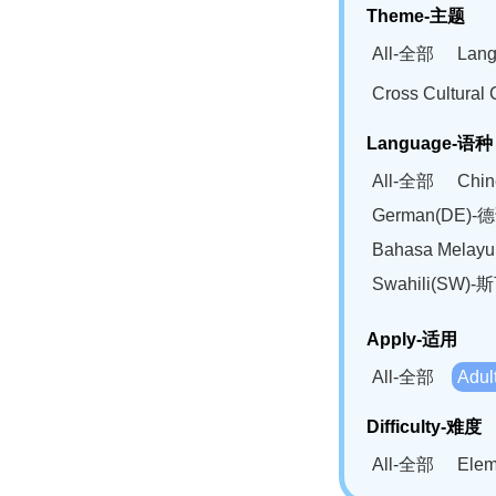
Theme-主题
All-全部
Lan
Cross Cultur
Language-语种
All-全部
Chi
German(DE)-
Bahasa Mela
Swahili(SW
Apply-适用
All-全部
Adu
Difficulty-难度
All-全部
Ele