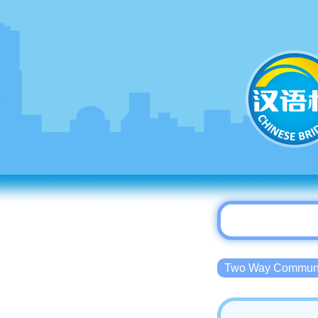
Two Way Commu