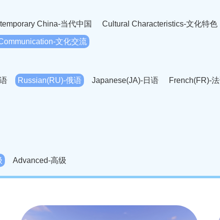
temporary China-当代中国
Cultural Characteristics-文化特色
l Communication-文化交流
英语
Russian(RU)-俄语
Japanese(JA)-日语
French(FR)-
Thai language(TH)-泰语
Arabic(AR)-阿拉伯语
Korean(
老挝语
Czech(CS)-捷克语
Hungarian(HU)-匈牙利语
Roman
-柬埔寨语
Mongolian(MN)-蒙古语
级
Advanced-高级