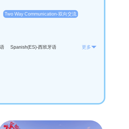
Two Way Communication-双向交流
法语
Spanish(ES)-西班牙语
更多
KO)-韩语
Vietnamese(VI)-越南语
ian(RO)-罗马尼亚语