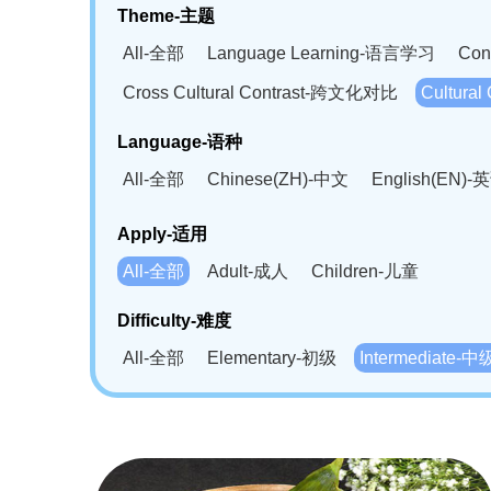
Theme-主题
All-全部
Language Learning-语言学习
Con
Cross Cultural Contrast-跨文化对比
Cultura
Language-语种
All-全部
Chinese(ZH)-中文
English(EN)-
German(DE)-德语
Portuguese(PT)-葡萄牙语
Apply-适用
Bahasa Melayu(MS)-马来语
Laotian(LO)-
All-全部
Adult-成人
Children-儿童
Swahili(SW)-斯瓦西里语
Kampuchea(KH)
Difficulty-难度
All-全部
Elementary-初级
Intermediate-中