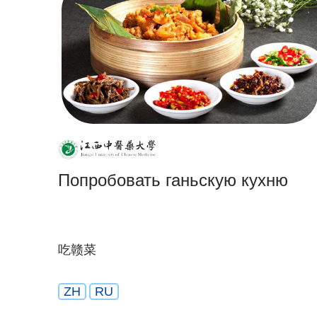
Попробовать ганьскую кухню
吃赣菜
ZH
RU