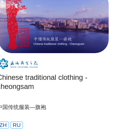
hinese traditional clothing -
cheongsam
中国传统服装—旗袍
ZH
RU