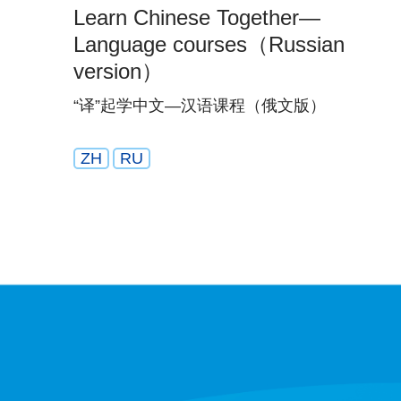
Learn Chinese Together—
Language courses（Russian
version）
“译”起学中文—汉语课程（俄文版）
ZH
RU