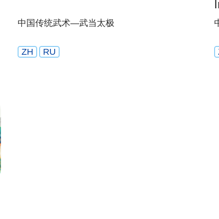
中国传统武术—武当太极
ZH
RU