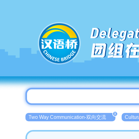
Delegat
团组
X
Two Way Communication-双向交流
Cultu