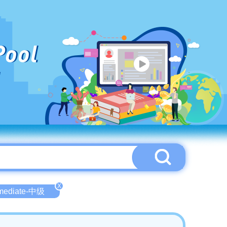
Pool
X
rmediate-中级