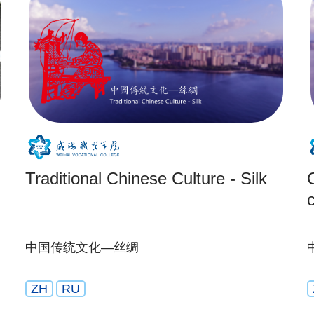
Traditional Chinese Culture - Silk
C
中国传统文化—丝绸
ZH
RU