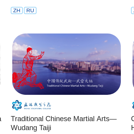
ZH
RU
a
Traditional Chinese Martial Arts—
Wudang Taiji